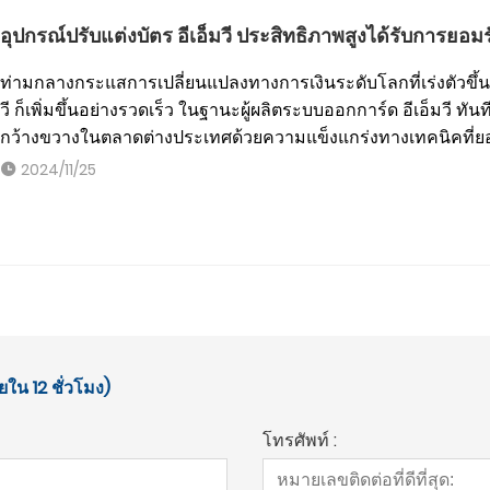
อุปกรณ์ปรับแต่งบัตร อีเอ็มวี ประสิทธิภาพสูงได้รับการย
ท่ามกลางกระแสการเปลี่ยนแปลงทางการเงินระดับโลกที่เร่งตัวขึ้
วี ก็เพิ่มขึ้นอย่างรวดเร็ว ในฐานะผู้ผลิตระบบออกการ์ด อีเอ็มวี 
กว้างขวางในตลาดต่างประเทศด้วยความแข็งแกร่งทางเทคนิคที่ยอด
2024/11/25
ยใน 12 ชั่วโมง)
โทรศัพท์ :