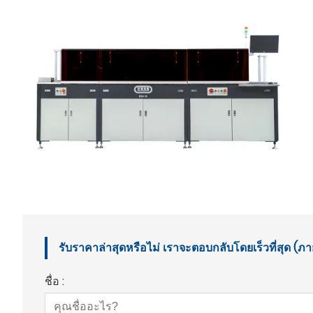
รับราคาล่าสุดหรือไม่ เราจะตอบกลับโดยเร็วที่สุด (ภา
ชื่อ :